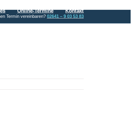
les
Online-Termine
Kontakt
nen Termin vereinbaren?
02641 – 9 03 53 83